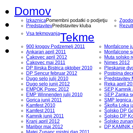
Domov
Izkaznica
Pomembni podatki o podjetju
Zgodo
Predstavitev
Predstavitev kluba
Rezult
Vsa tekmovanja
Tekme
900 krogov Podzemelj 2011
Monfalcone ju
Ankaran april 2011
Monfalcone s
Čakovec april 2012
Muta solsko r
Čakovec maj 2011
Nimes 2012
DP Ilirska Bistrica oktober 2010
Pleskanje dv
DP Sencur februar 2012
Postojna dec
Dugo selo julij 2010
Predstavitev
Dugo selo junij 2012
Reka april 2
EMPOK Porec 2012
SEP Kamnik a
EMP Winnenden julij 2010
SEP Zanka s
Gorica junij 2011
SMP legnica 
Kamfest 2010
Škofja Loka 
Kamfest 2011
Šolsko DP Go
Kamnik junij 2011
Šolsko DP Ko
Kranj april 2012
Šolsko zunan
Maribor maj 2012
DP KAMNIK s
Matej Zupanc rojstni dan 2011