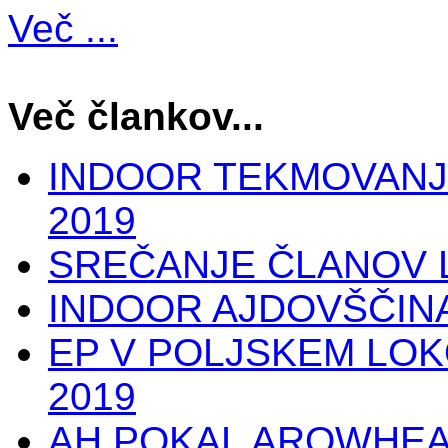
Več ...
Več člankov...
INDOOR TEKMOVANJE
2019
SREČANJE ČLANOV L
INDOOR AJDOVŠČINA
EP V POLJSKEM LO
2019
AH POKAL AROWHEA