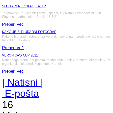
SLO TARČNI POKAL, ČATEŽ
Tekmovalci LK Kamnik znova uspešni, LK Kamnik zmagovalni klub
Slovenski tarčni pokal, Čatež, 16.5.21
Preberi več
KAKO JE BITI URADNI FOTOGRAF
Kako je biti uradni fotograf za Veronikin pokal nam predstavi naš one-man
band Miro Hrkalović
Preberi več
VERONICA'S CUP 2021
Konec tega tedna je v potekal mednarodni turnir v tarčnem lokostrelstvu v
organizaciji Lokostrelskega kluba Kamnik.
Preberi več
| Natisni |
E-pošta
16