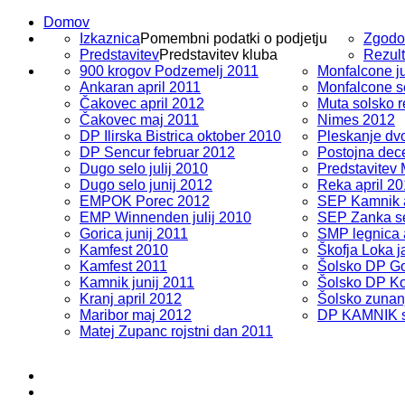
Domov
Izkaznica
Pomembni podatki o podjetju
Zgodo
Predstavitev
Predstavitev kluba
Rezult
900 krogov Podzemelj 2011
Monfalcone ju
Ankaran april 2011
Monfalcone s
Čakovec april 2012
Muta solsko r
Čakovec maj 2011
Nimes 2012
DP Ilirska Bistrica oktober 2010
Pleskanje dv
DP Sencur februar 2012
Postojna dec
Dugo selo julij 2010
Predstavitev
Dugo selo junij 2012
Reka april 2
EMPOK Porec 2012
SEP Kamnik a
EMP Winnenden julij 2010
SEP Zanka s
Gorica junij 2011
SMP legnica 
Kamfest 2010
Škofja Loka 
Kamfest 2011
Šolsko DP Go
Kamnik junij 2011
Šolsko DP Ko
Kranj april 2012
Šolsko zunan
Maribor maj 2012
DP KAMNIK s
Matej Zupanc rojstni dan 2011