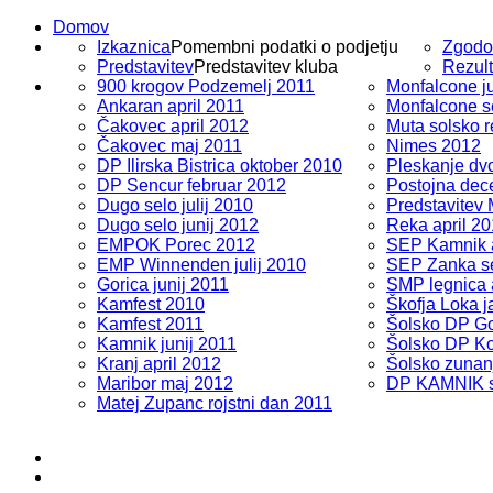
Domov
Izkaznica
Pomembni podatki o podjetju
Zgodo
Predstavitev
Predstavitev kluba
Rezult
900 krogov Podzemelj 2011
Monfalcone ju
Ankaran april 2011
Monfalcone s
Čakovec april 2012
Muta solsko r
Čakovec maj 2011
Nimes 2012
DP Ilirska Bistrica oktober 2010
Pleskanje dv
DP Sencur februar 2012
Postojna dec
Dugo selo julij 2010
Predstavitev
Dugo selo junij 2012
Reka april 2
EMPOK Porec 2012
SEP Kamnik a
EMP Winnenden julij 2010
SEP Zanka s
Gorica junij 2011
SMP legnica 
Kamfest 2010
Škofja Loka 
Kamfest 2011
Šolsko DP Go
Kamnik junij 2011
Šolsko DP Ko
Kranj april 2012
Šolsko zunan
Maribor maj 2012
DP KAMNIK s
Matej Zupanc rojstni dan 2011