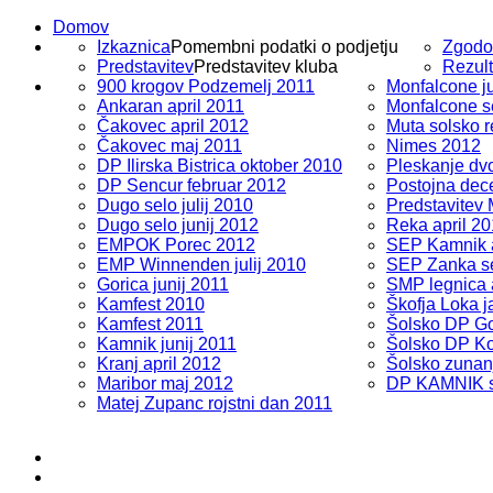
Domov
Izkaznica
Pomembni podatki o podjetju
Zgodo
Predstavitev
Predstavitev kluba
Rezult
900 krogov Podzemelj 2011
Monfalcone ju
Ankaran april 2011
Monfalcone s
Čakovec april 2012
Muta solsko r
Čakovec maj 2011
Nimes 2012
DP Ilirska Bistrica oktober 2010
Pleskanje dv
DP Sencur februar 2012
Postojna dec
Dugo selo julij 2010
Predstavitev
Dugo selo junij 2012
Reka april 2
EMPOK Porec 2012
SEP Kamnik a
EMP Winnenden julij 2010
SEP Zanka s
Gorica junij 2011
SMP legnica 
Kamfest 2010
Škofja Loka 
Kamfest 2011
Šolsko DP Go
Kamnik junij 2011
Šolsko DP Ko
Kranj april 2012
Šolsko zunan
Maribor maj 2012
DP KAMNIK s
Matej Zupanc rojstni dan 2011