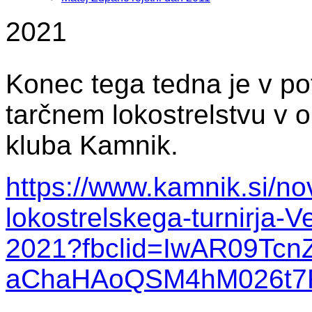
2021
Konec tega tedna je v po
tarčnem lokostrelstvu v o
kluba Kamnik.
https://www.kamnik.si/n
lokostrelskega-turnirja-
2021?fbclid=IwAR09Tc
aChaHAoQSM4hM026t7F