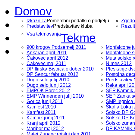
Domov
Izkaznica
Pomembni podatki o podjetju
Zgodo
Predstavitev
Predstavitev kluba
Rezult
Vsa tekmovanja
Tekme
900 krogov Podzemelj 2011
Monfalcone ju
Ankaran april 2011
Monfalcone s
Čakovec april 2012
Muta solsko r
Čakovec maj 2011
Nimes 2012
DP Ilirska Bistrica oktober 2010
Pleskanje dv
DP Sencur februar 2012
Postojna dec
Dugo selo julij 2010
Predstavitev
Dugo selo junij 2012
Reka april 2
EMPOK Porec 2012
SEP Kamnik a
EMP Winnenden julij 2010
SEP Zanka s
Gorica junij 2011
SMP legnica 
Kamfest 2010
Škofja Loka 
Kamfest 2011
Šolsko DP Go
Kamnik junij 2011
Šolsko DP Ko
Kranj april 2012
Šolsko zunan
Maribor maj 2012
DP KAMNIK s
Matej Zupanc rojstni dan 2011